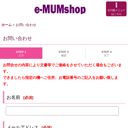
その他メニュー
はこちら
ホーム
>
お問い合わせ
お問い合わせ
STEP 1
STEP 2
STEP 3
入力
確認
完了
お問合せの内容により文書等でご連絡をさせていただく場合もございま
す。
できましたら指定の欄へご住所、お電話番号のご記入をお願い致しま
す。
お名前
[
必須
]
メールアドレス
[
必須
]