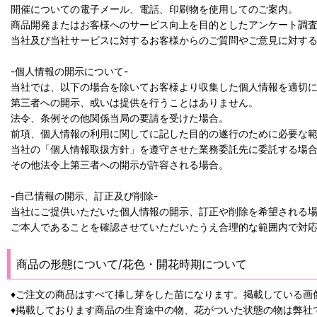
開催についての電子メール、電話、印刷物を使用してのご案内。
商品開発またはお客様へのサービス向上を目的としたアンケート調
当社及び当社サービスに対するお客様からのご質問やご意見に対す
-個人情報の開示について-
当社では、以下の場合を除いてお客様より収集した個人情報を適切
第三者への開示、或いは提供を行うことはありません。
法令、条例その他関係当局の要請を受けた場合。
前項、個人情報の利用に関してに記した目的の遂行のために必要な
当社の「個人情報取扱方針」を遵守させた業務委託先に委託する場
その他法令上第三者への開示が許容される場合。
-自己情報の開示、訂正及び削除-
当社にご提供いただいた個人情報の開示、訂正や削除を希望される
ご本人であることを確認させていただいたうえ合理的な範囲内で対
商品の形態について/花色・開花時期について
♦ご注文の商品はすべて挿し芽をした苗になります。掲載している画
♦掲載しております商品の生育途中の物、花がついた状態の物は弊社