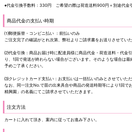
♦代金引換手数料：330円 ご希望の際は荷造送料900円＋別途代金
商品代金の支払い時期
⑴郵便振替・コンビニ払い ：前払いのみ
ご注文完了の確認がとれ次第、弊社よりご請求書をお送りさせてい
⑵代金引換：商品お届け時に配達員様に商品代金・荷造送料・代金
り、1回で発送が終わらない場合がございます。そのような場合は最
予めご了承ください。
⑶クレジットカード支払い：お支払いは一括払いのみとさせていた
なお、同一注文No.で苗の出来具合や商品の発送時期等により1回
精興園」の名義にてご請求させていただきます。
注文方法
カートに入れて頂き、案内に従ってお進み下さい。