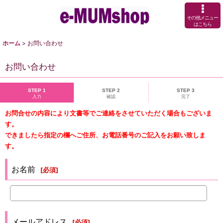
その他メニュー
はこちら
ホーム
>
お問い合わせ
お問い合わせ
STEP 1
STEP 2
STEP 3
入力
確認
完了
お問合せの内容により文書等でご連絡をさせていただく場合もございま
す。
できましたら指定の欄へご住所、お電話番号のご記入をお願い致しま
す。
お名前
[
必須
]
メールアドレス
[
必須
]