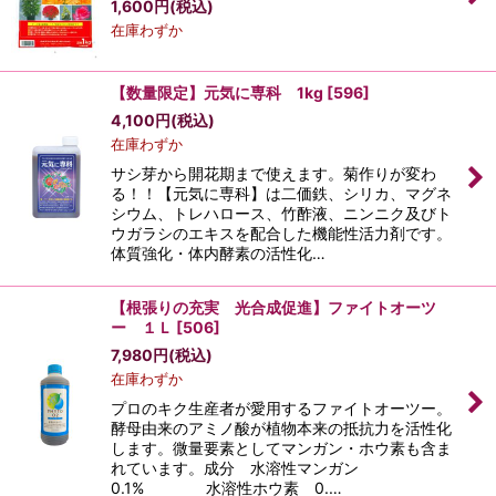
1,600
円
(税込)
在庫わずか
【数量限定】元気に専科 1kg
[
596
]
4,100
円
(税込)
在庫わずか
サシ芽から開花期まで使えます。菊作りが変わ
る！！【元気に専科】は二価鉄、シリカ、マグネ
シウム、トレハロース、竹酢液、ニンニク及びト
ウガラシのエキスを配合した機能性活力剤です。
体質強化・体内酵素の活性化…
【根張りの充実 光合成促進】ファイトオーツ
ー １Ｌ
[
506
]
7,980
円
(税込)
在庫わずか
プロのキク生産者が愛用するファイトオーツー。
酵母由来のアミノ酸が植物本来の抵抗力を活性化
します。微量要素としてマンガン・ホウ素も含ま
れています。成分 水溶性マンガン
0.1% 水溶性ホウ素 0.…