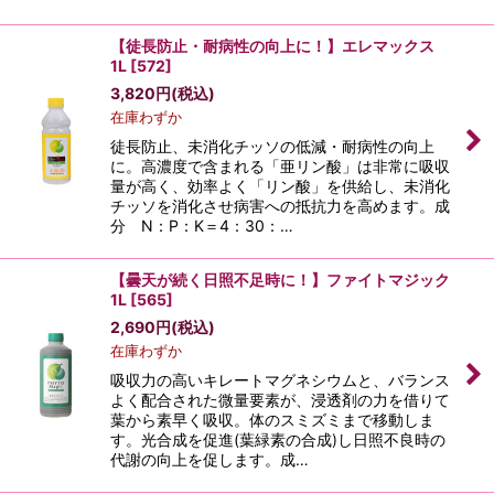
【徒長防止・耐病性の向上に！】エレマックス
1L
[
572
]
3,820
円
(税込)
在庫わずか
徒長防止、未消化チッソの低減・耐病性の向上
に。高濃度で含まれる「亜リン酸」は非常に吸収
量が高く、効率よく「リン酸」を供給し、未消化
チッソを消化させ病害への抵抗力を高めます。成
分 N：P：K＝4：30：…
【曇天が続く日照不足時に！】ファイトマジック
1L
[
565
]
2,690
円
(税込)
在庫わずか
吸収力の高いキレートマグネシウムと、バランス
よく配合された微量要素が、浸透剤の力を借りて
葉から素早く吸収。体のスミズミまで移動しま
す。光合成を促進(葉緑素の合成)し日照不良時の
代謝の向上を促します。成…