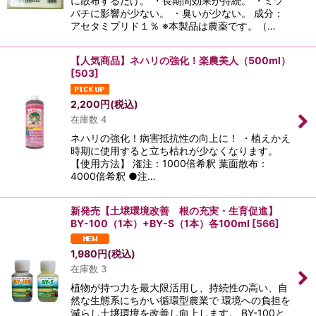
に散布するだけ。 ・長期間効果が持続。 ・ミツ
バチに影響が少ない。 ・臭いが少ない。 成分：
アセタミプリド１％ ※本製品は農薬です。（…
【人気商品】ネハリの強化！楽農美人（500ml）
[
503
]
2,200
円
(税込)
在庫数 4
ネハリの強化！病害抵抗性の向上に！ ・植えかえ
時期に使用すると立ち枯れが少なくなります。
【使用方法】 潅注：1000倍希釈 葉面散布：
4000倍希釈 ●注…
新発売【土壌環境改善 根の充実・生育促進】
BY-100（1本）+BY-S（1本）各100ml
[
566
]
1,980
円
(税込)
在庫数 3
植物が持つ力を最大限活用し、持続性の高い、自
然な生態系にちかい循環型農業で 環境への負担を
減らし土壌環境を改善し向上します。 BY-100と