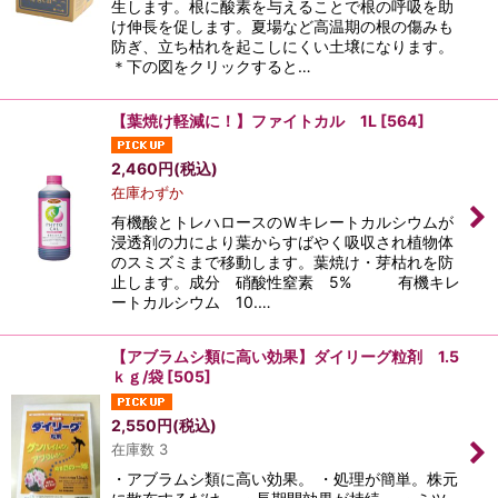
生します。根に酸素を与えることで根の呼吸を助
絞り込む
け伸長を促します。夏場など高温期の根の傷みも
防ぎ、立ち枯れを起こしにくい土壌になります。
＊下の図をクリックすると…
【葉焼け軽減に！】ファイトカル 1L
[
564
]
2,460
円
(税込)
在庫わずか
有機酸とトレハロースのＷキレートカルシウムが
浸透剤の力により葉からすばやく吸収され植物体
のスミズミまで移動します。葉焼け・芽枯れを防
止します。成分 硝酸性窒素 5% 有機キレ
ートカルシウム 10.…
【アブラムシ類に高い効果】ダイリーグ粒剤 1.5
ｋｇ/袋
[
505
]
2,550
円
(税込)
在庫数 3
・アブラムシ類に高い効果。 ・処理が簡単。株元