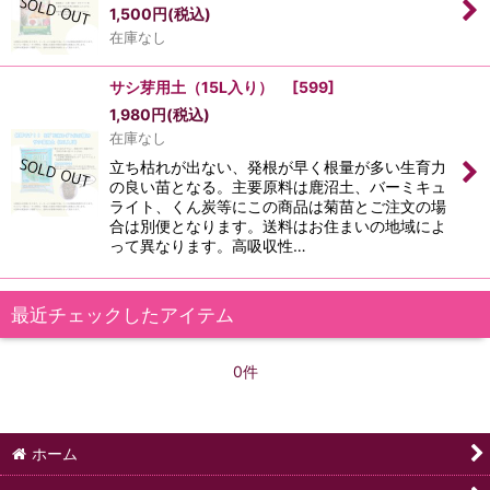
1,500
円
(税込)
在庫なし
サシ芽用土（15L入り）
[
599
]
1,980
円
(税込)
在庫なし
立ち枯れが出ない、発根が早く根量が多い生育力
の良い苗となる。主要原料は鹿沼土、バーミキュ
ライト、くん炭等にこの商品は菊苗とご注文の場
合は別便となります。送料はお住まいの地域によ
って異なります。高吸収性…
最近チェックしたアイテム
0件
ホーム