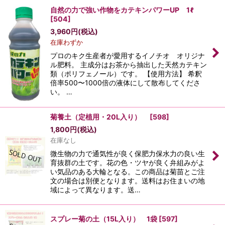
自然の力で強い作物をカテキンパワーUP 1ℓ
[
504
]
3,960
円
(税込)
在庫わずか
プロのキク生産者が愛用するイノチオ オリジナ
ル肥料。 主成分はお茶から抽出した天然カテキン
類（ポリフェノール）です。 【使用方法】 希釈
倍率500〜1000倍の液体にして散布してくださ
い。 …
菊養土（定植用・20L入り）
[
598
]
1,800
円
(税込)
在庫なし
微生物の力で通気性が良く保肥力保水力の良い生
育抜群の土です。花の色・ツヤが良く弁組みがよ
い気品のある大輪となる。この商品は菊苗とご注
文の場合は別便となります。送料はお住まいの地
域によって異なります。送…
スプレー菊の土（15L入り） 1袋
[
597
]