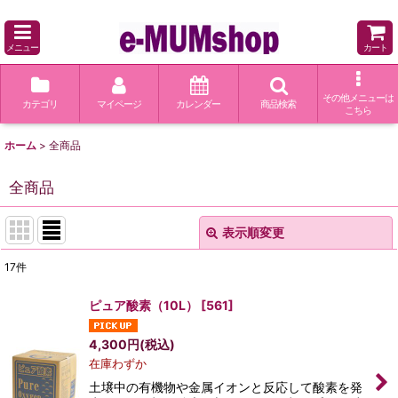
メニュー
カート
その他メニューは
カテゴリ
マイページ
カレンダー
商品検索
こちら
ホーム
>
全商品
全商品
表示順変更
閉じる
17
件
表示数
:
ピュア酸素（10L）
[
561
]
在庫あり
4,300
円
(税込)
在庫わずか
並び順
:
土壌中の有機物や金属イオンと反応して酸素を発