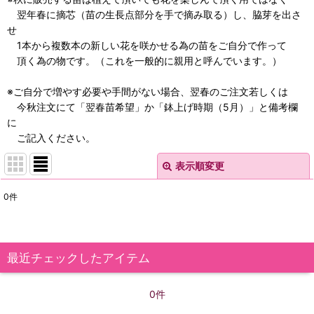
翌年春に摘芯（苗の生長点部分を手で摘み取る）し、脇芽を出さ
せ
1本から複数本の新しい花を咲かせる為の苗をご自分で作って
頂く為の物です。（これを一般的に親用と呼んでいます。）
※ご自分で増やす必要や手間がない場合、翌春のご注文若しくは
今秋注文にて「翌春苗希望」か「鉢上げ時期（5月）」と備考欄
に
ご記入ください。
表示順変更
閉じる
0
件
サブカテゴリ
:
表示数
:
最近チェックしたアイテム
在庫あり
0件
並び順
: