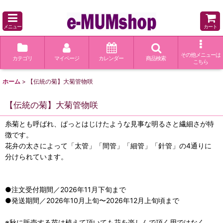
メニュー
カート
その他メニューは
カテゴリ
マイページ
カレンダー
商品検索
こちら
ホーム
>
【伝統の菊】大菊管物咲
【伝統の菊】大菊管物咲
糸菊とも呼ばれ、ぱっとはじけたような見事な明るさと繊細さが特
徴です。
花弁の太さによって「太管」「間管」「細管」「針管」の4通りに
分けられています。
●注文受付期間／2026年11月下旬まで
●発送期間／2026年10月上旬〜2026年12月上旬頃まで
※秋に販売する苗は植えて頂いても花を楽しんで頂く用ではなく