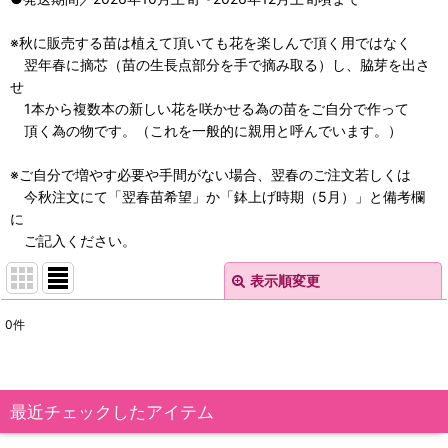
※秋に販売する苗は植えて頂いても花を楽しんで頂く用ではなく
翌年春に摘芯（苗の生長点部分を手で摘み取る）し、脇芽を出さ
せ
1本から複数本の新しい花を咲かせる為の苗をご自分で作って
頂く為の物です。（これを一般的に親用と呼んでいます。）
※ご自分で増やす必要や手間がない場合、翌春のご注文若しくは
今秋注文にて「翌春苗希望」か「鉢上げ時期（5月）」と備考欄
に
ご記入ください。
表示順変更
閉じる
0
件
表示数
:
在庫あり
最近チェックしたアイテム
並び順
: