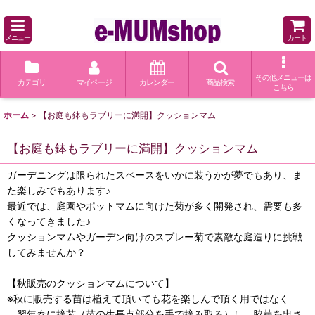
メニュー
カート
その他メニューは
カテゴリ
マイページ
カレンダー
商品検索
こちら
ホーム
>
【お庭も鉢もラブリーに満開】クッションマム
【お庭も鉢もラブリーに満開】クッションマム
ガーデニングは限られたスペースをいかに装うかが夢でもあり、ま
た楽しみでもあります♪
最近では、庭園やポットマムに向けた菊が多く開発され、需要も多
くなってきました♪
クッションマムやガーデン向けのスプレー菊で素敵な庭造りに挑戦
してみませんか？
【秋販売のクッションマムについて】
※秋に販売する苗は植えて頂いても花を楽しんで頂く用ではなく
翌年春に摘芯（苗の生長点部分を手で摘み取る）し、脇芽を出さ