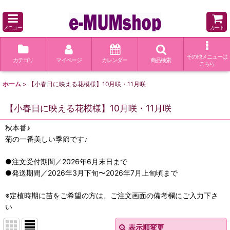
メニュー
カート
その他メニューは
カテゴリ
マイページ
カレンダー
商品検索
こちら
ホーム
>
【小春日に映える花模様】10月咲・11月咲
【小春日に映える花模様】10月咲・11月咲
秋本番♪
菊の一番美しい季節です♪
●注文受付期間／2026年6月末日まで
●発送期間／2026年3月下旬〜2026年7月上旬頃まで
※定植時期に苗をご希望の方は、ご注文画面の備考欄にご入力下さ
い
表示順変更
閉じる